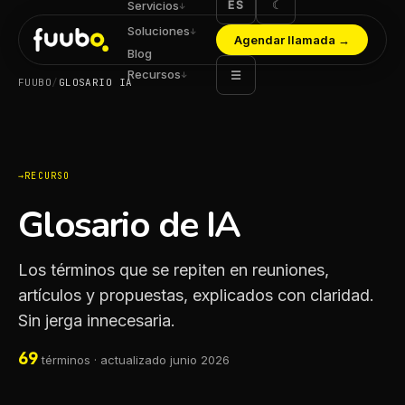
ES
☾
Servicios
↓
Soluciones
↓
Agendar llamada
→
Blog
Recursos
☰
↓
FUUBO
/
GLOSARIO IA
RECURSO
Glosario de IA
Los términos que se repiten en reuniones,
artículos y propuestas, explicados con claridad.
Sin jerga innecesaria.
69
términos · actualizado junio 2026