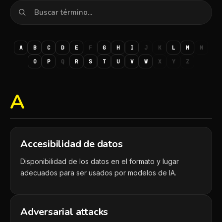
A
B
C
D
E
F
G
H
I
J
K
L
M
N
O
P
Q
R
S
T
U
V
W
X
Y
Z
A
Accesibilidad de datos
Disponibilidad de los datos en el formato y lugar
adecuados para ser usados por modelos de IA.
Adversarial attacks