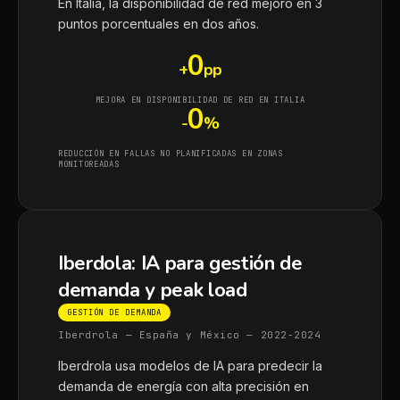
En Italia, la disponibilidad de red mejoró en 3
puntos porcentuales en dos años.
0
+
pp
MEJORA EN DISPONIBILIDAD DE RED EN ITALIA
0
-
%
REDUCCIÓN EN FALLAS NO PLANIFICADAS EN ZONAS
MONITOREADAS
Iberdola: IA para gestión de
demanda y peak load
GESTIÓN DE DEMANDA
Iberdrola — España y México — 2022-2024
Iberdrola usa modelos de IA para predecir la
demanda de energía con alta precisión en