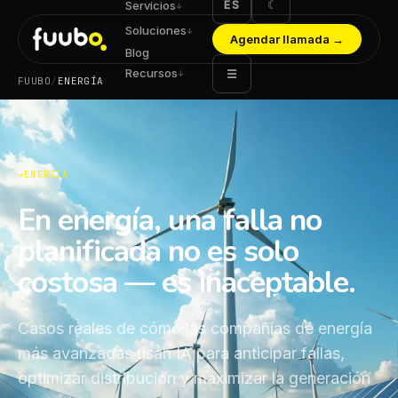
ES
☾
Servicios
↓
Soluciones
↓
Agendar llamada
→
Blog
Recursos
☰
↓
FUUBO
/
ENERGÍA
ENERGÍA
En energía, una falla no
planificada no es solo
costosa — es inaceptable.
Casos reales de cómo las compañías de energía
más avanzadas usan IA para anticipar fallas,
optimizar distribución y maximizar la generación