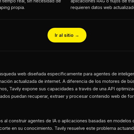
 tiempo real, sin necesidad de
aplicaciones RAG o flujos de tr
aping propia.
requieren datos web actualizad
Ir al sitio →
úsqueda web diseñada específicamente para agentes de inteligenci
ación actualizada de internet. A diferencia de los motores de bú
os, Tavily expone sus capacidades a través de una API optimiz
ados puedan recuperar, extraer y procesar contenido web de form
os al construir agentes de IA o aplicaciones basadas en modelos 
corte en su conocimiento. Tavily resuelve este problema actua