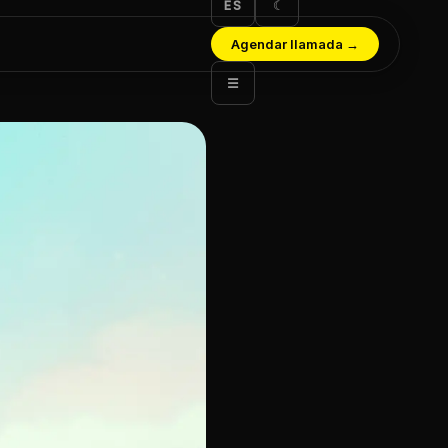
ES
☾
Agendar llamada
→
☰