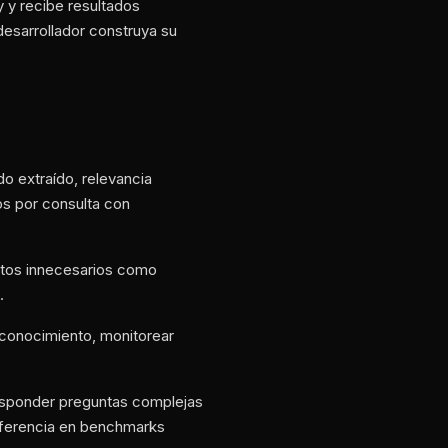
y y recibe resultados
desarrollador construya su
o extraído, relevancia
os por consulta con
entos innecesarios como
.
e conocimiento, monitorear
esponder preguntas complejas
referencia en benchmarks