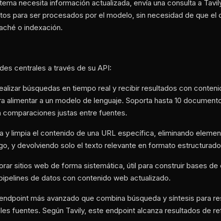
tema necesita información actualizada, envía una consulta a Tavil
istos para ser procesados por el modelo, sin necesidad de que el 
aché o indexación.
des centrales a través de su API:
alizar búsquedas en tiempo real y recibir resultados con contenid
para alimentar a un modelo de lenguaje. Soporta hasta 10 document
a comparaciones justas entre fuentes.
ra y limpia el contenido de una URL específica, eliminando elem
go, y devolviendo solo el texto relevante en formato estructurado
orar sitios web de forma sistemática, útil para construir bases d
 pipelines de datos con contenido web actualizado.
 endpoint más avanzado que combina búsqueda y síntesis para r
ples fuentes. Según Tavily, este endpoint alcanza resultados de 