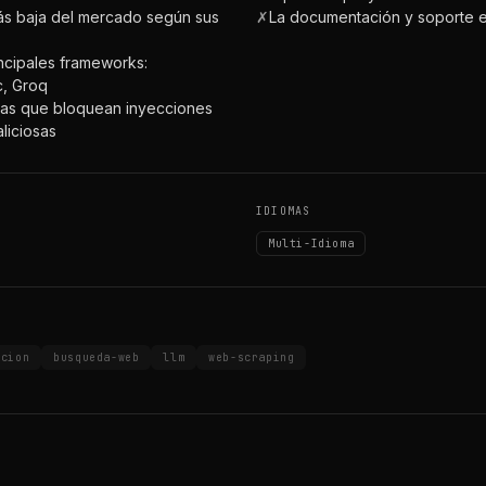
más baja del mercado según sus
✗
La documentación y soporte es
incipales frameworks:
c, Groq
das que bloquean inyecciones
aliciosas
IDIOMAS
Multi-Idioma
acion
busqueda-web
llm
web-scraping