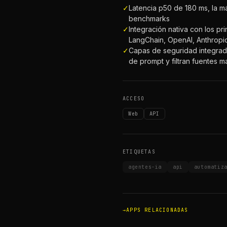
✓
Latencia p50 de 180 ms, la 
benchmarks
✓
Integración nativa con los pr
LangChain, OpenAI, Anthropi
✓
Capas de seguridad integra
de prompt y filtran fuentes m
ACCESO
Web
API
ETIQUETAS
agentes-ia
api
automatiz
APPS RELACIONADAS