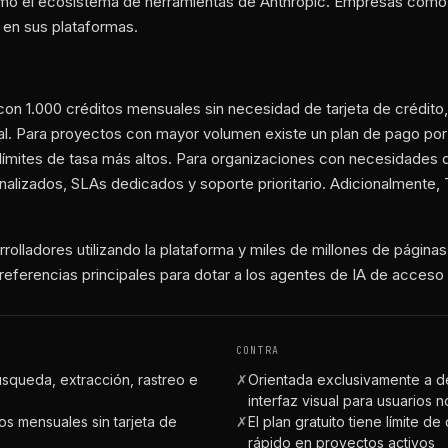
como el ecosistema de herramientas de Anthropic. Empresas com
y en sus plataformas.
 con 1.000 créditos mensuales sin necesidad de tarjeta de crédito
ial. Para proyectos con mayor volumen existe un plan de pago po
límites de tasa más altos. Para organizaciones con necesidades d
nalizados, SLAs dedicados y soporte prioritario. Adicionalmente, 
olladores utilizando la plataforma y miles de millones de páginas
eferencias principales para dotar a los agentes de IA de acceso 
CONTRA
squeda, extracción, rastreo e
✗
Orientada exclusivamente a de
interfaz visual para usuarios 
tos mensuales sin tarjeta de
✗
El plan gratuito tiene límite 
rápido en proyectos activos