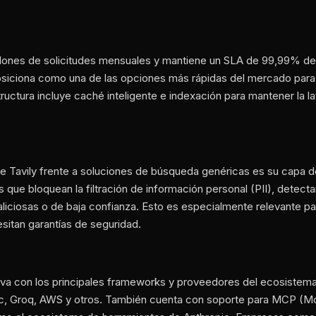
lones de solicitudes mensuales y mantiene un SLA de 99,99% de d
posiciona como una de las opciones más rápidas del mercado pa
tructura incluye caché inteligente e indexación para mantener la l
e Tavily frente a soluciones de búsqueda genéricas es su capa d
ros que bloquean la filtración de información personal (PII), detect
liciosas o de baja confianza. Esto es especialmente relevante 
sitan garantías de seguridad.
tiva con los principales frameworks y proveedores del ecosistema
c, Groq, AWS y otros. También cuenta con soporte para MCP (Mo