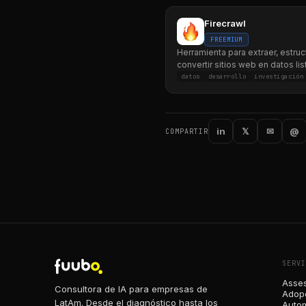
Firecrawl
FREEMIUM
Herramienta para extraer, estruc
convertir sitios web en datos li
IA.
datos
desarrollo
investigación
in
𝕏
✉
@
COMPARTIR
SERVI
Asses
Consultora de IA para empresas de
Adopc
LatAm. Desde el diagnóstico hasta los
Autom