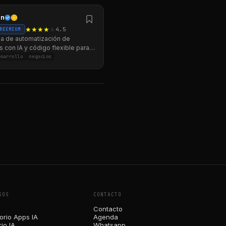
8n
★
★
★
★
★
4.5
REEMIUM
ma de automatización de
 con IA y código flexible para
aplicaciones y procesos.
esarrollo
negocios
SOS
CONTACTO
Contacto
orio Apps IA
Agenda
io IA
Whatsapp