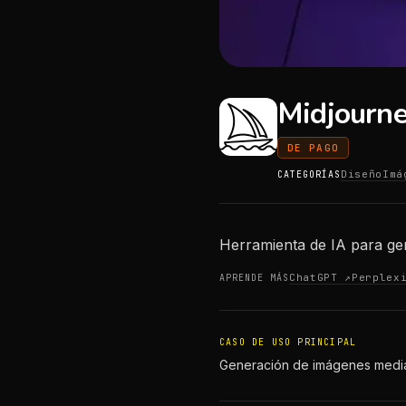
Midjourn
DE PAGO
Diseño
Imá
CATEGORÍAS
Herramienta de IA para gene
ChatGPT ↗
Perplex
APRENDE MÁS
CASO DE USO PRINCIPAL
Generación de imágenes media