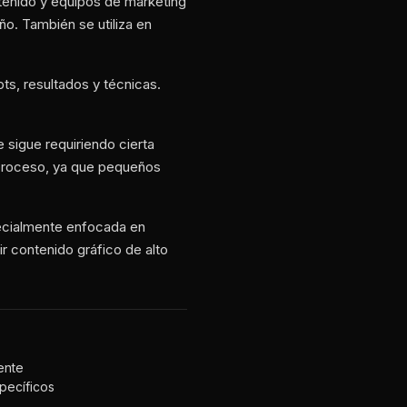
tenido y equipos de marketing
o. También se utiliza en
s, resultados y técnicas.
 sigue requiriendo cierta
 proceso, ya que pequeños
ecialmente enfocada en
ir contenido gráfico de alto
ente
specíficos