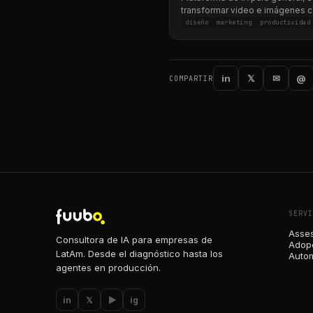
transformar video e imágenes 
herramientas avanzadas para c
diseño
marketing
productividad
y equipos.
in
𝕏
✉
@
COMPARTIR
SERVI
Asses
Consultora de IA para empresas de
Adopc
LatAm. Desde el diagnóstico hasta los
Autom
agentes en producción.
in
𝕏
▶
ig