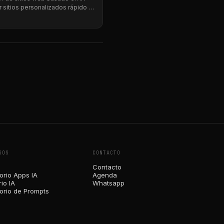
r sitios personalizados rápido y
SOS
CONTACTO
Contacto
orio Apps IA
Agenda
io IA
Whatsapp
torio de Prompts