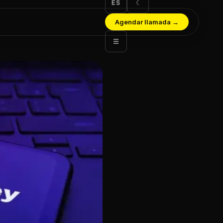
ES
☾
Agendar llamada
→
☰