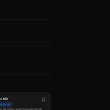
x ADI
REEMIUM
r de sitios web basado en IA