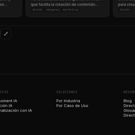
con
que facilita la creación de contenido
para crea
readores
visual atractivo.
fácil.
diseño
imágenes
marketing
diseño
🔗
CIOS
SOLUCIONES
RECUR
sment IA
Por Industria
Blog
ión IA
Por Caso de Uso
Direct
atización con IA
Glosar
Direc