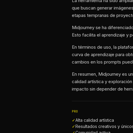
La herramienta ha sido ampli
que buscan generar imágenes 
etapas tempranas de proyectos
Midjourney se ha diferenciad
Esto facilita el aprendizaje y 
En términos de uso, la plataf
curva de aprendizaje para ob
cambios en los prompts puede
En resumen, Midjourney es un
calidad artística y exploració
impacto sin depender de herra
PRO
✓
Alta calidad artística
✓
Resultados creativos y único
✓
Comunidad activa