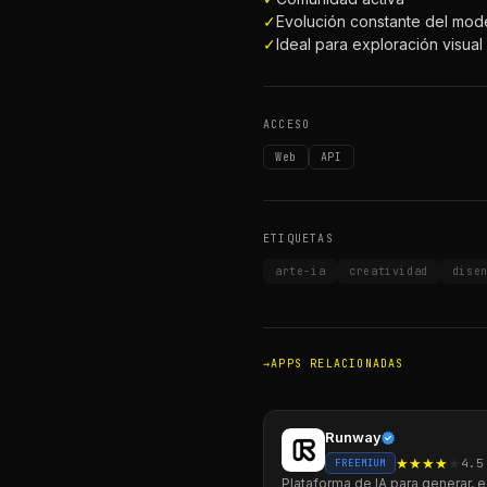
✓
Evolución constante del mod
✓
Ideal para exploración visual
ACCESO
Web
API
ETIQUETAS
arte-ia
creatividad
dise
APPS RELACIONADAS
Runway
★
★
★
★
★
4.5
FREEMIUM
Plataforma de IA para generar, e