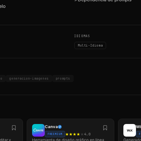
elo
IDIOMAS
Multi-Idioma
no
generacion-imagenes
prompts
Canva
Wi
★
★
★
★
★
4.0
FREEMIUM
F
ditar y
Herramienta de diseño gráfico en línea
Generado