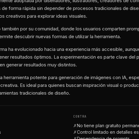
amente adoptada por diseñadores, ilustradores, creadores de con
de forma rápida sin depender de procesos tradicionales de diseñ
 creativos para explorar ideas visuales.
o también por su comunidad, donde los usuarios comparten prompt
permite descubrir nuevas formas de utilizar la herramienta.
orma ha evolucionado hacia una experiencia más accesible, aunque
tener resultados óptimos. La experimentación es parte clave del
n generar resultados muy distintos.
a herramienta potente para generación de imágenes con IA, esp
n creativa. Es ideal para quienes buscan inspiración visual o produc
mientas tradicionales de diseño.
CONTRA
✗
No tiene plan gratuito perman
s
✗
Control limitado en detalles e
✗
Dependencia de prompts