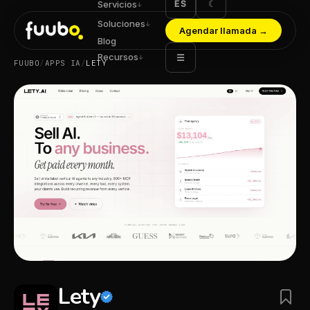
ES
☾
Servicios
↓
Soluciones
↓
Agendar llamada
→
Blog
Recursos
☰
↓
FUUBO
/
APPS IA
/
LETY
Lety