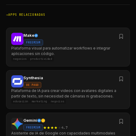
APPS RELACIONADAS
Make
FREEMIUM
Plataforma visual para automatizar workflows e integrar
aplicaciones sin código.
negocios
productividad
Synthesia
DE PAGO
Plataforma de IA para crear videos con avatares digitales a
partir de texto, sin necesidad de cámaras ni grabaciones.
educación
marketing
negocios
Gemini
★
★
★
★
★
4.7
FREEMIUM
Asistente de IA de Google con capacidades multimodales