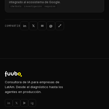
integrado al ecosistema de Google.
chatbots
investigación
negocios
in
𝕏
✉
@
🔗
COMPARTIR
Consultora de IA para empresas de
LatAm. Desde el diagnóstico hasta los
agentes en producción.
in
𝕏
▶
ig