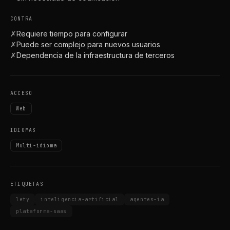
CONTRA
✗
Requiere tiempo para configurar
✗
Puede ser complejo para nuevos usuarios
✗
Dependencia de la infraestructura de terceros
ACCESO
Web
IDIOMAS
Multi-idioma
ETIQUETAS
lety
inteligencia-artificial
agentes-ia
plataforma-saas