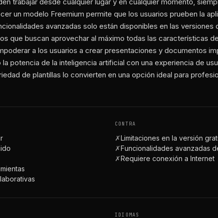
eden trabajar desde cualquier lugar y en cualquier momento, sie
recer un modelo Freemium permite que los usuarios prueben la ap
ncionalidades avanzadas solo están disponibles en las versiones
llos que buscan aprovechar al máximo todas las características
poderar a los usuarios a crear presentaciones y documentos im
la potencia de la inteligencia artificial con una experiencia de u
riedad de plantillas lo convierten en una opción ideal para profe
CONTRA
ar
✗
Limitaciones en la versión grat
nido
✗
Funcionalidades avanzadas 
✗
Requiere conexión a Internet
amientas
laborativas
IDIOMAS