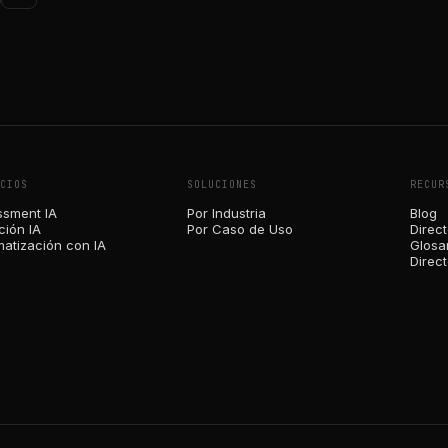
CIOS
SOLUCIONES
RECUR
sment IA
Por Industria
Blog
ión IA
Por Caso de Uso
Direct
atización con IA
Glosar
Direc