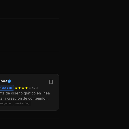
anva
★
★
★
★
★
4.0
REEMIUM
ta de diseño gráfico en línea
ita la creación de contenido
activo.
imágenes
marketing