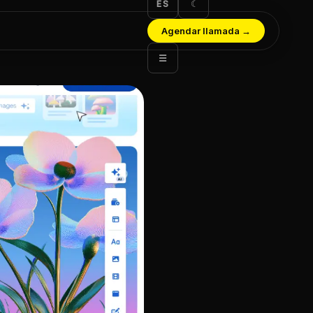
ES
☾
Agendar llamada
→
☰