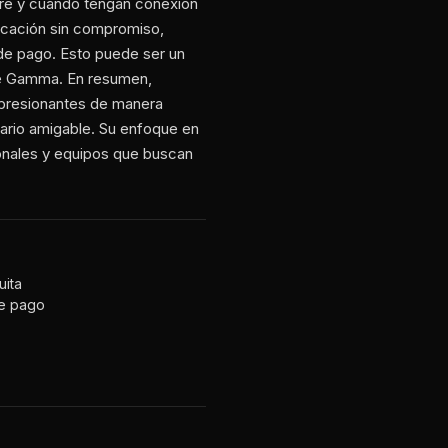
mpre y cuando tengan conexión
licación sin compromiso,
 de pago. Esto puede ser un
 de Gamma. En resumen,
presionantes de manera
suario amigable. Su enfoque en
sionales y equipos que buscan
uita
de pago