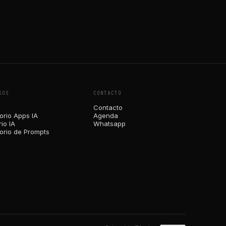
SOS
CONTACTO
Contacto
orio Apps IA
Agenda
io IA
Whatsapp
torio de Prompts