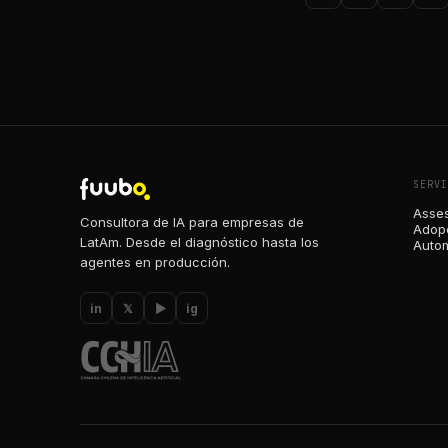
SERVI
Asses
Consultora de IA para empresas de
Adopc
LatAm. Desde el diagnóstico hasta los
Autom
agentes en producción.
in
𝕏
▶
ig