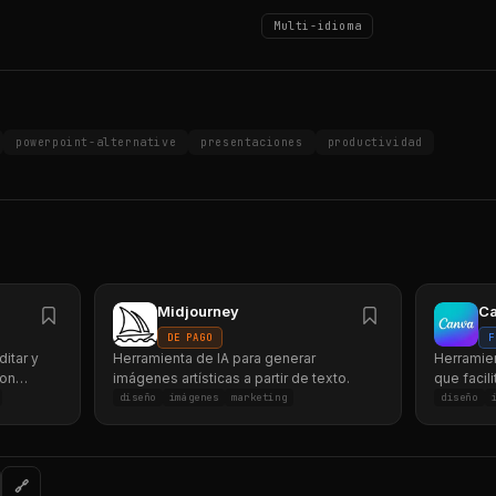
Multi-idioma
powerpoint-alternative
presentaciones
productividad
Midjourney
C
DE PAGO
F
ditar y
Herramienta de IA para generar
Herramien
con
imágenes artísticas a partir de texto.
que facil
readores
visual atr
diseño
imágenes
marketing
diseño
🔗