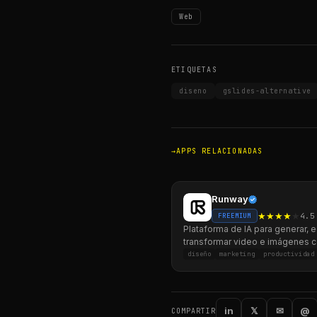
Web
ETIQUETAS
diseno
gslides-alternative
APPS RELACIONADAS
Runway
★
★
★
★
★
4.5
FREEMIUM
Plataforma de IA para generar, e
transformar video e imágenes 
herramientas avanzadas para c
diseño
marketing
productividad
y equipos.
in
𝕏
✉
@
COMPARTIR