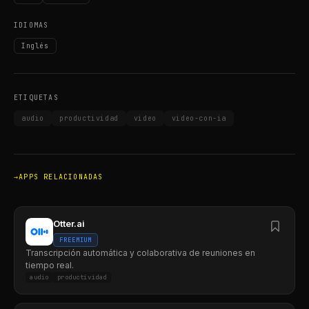
IDIOMAS
Inglés
ETIQUETAS
audio
productividad
video
video-con-ia
APPS RELACIONADAS
Otter.ai
FREEMIUM
Transcripción automática y colaborativa de reuniones en
tiempo real.
audio
productividad