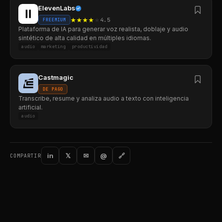
ElevenLabs
★
★
★
★
★
4.5
FREEMIUM
Plataforma de IA para generar voz realista, doblaje y audio
sintético de alta calidad en múltiples idiomas.
audio
marketing
productividad
Castmagic
DE PAGO
Transcribe, resume y analiza audio a texto con inteligencia
artificial.
audio
in
𝕏
✉
@
🔗
COMPARTIR