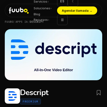
ES
☾
Servicios
↓
Soluciones
↓
Agendar llamada
→
Blog
Recursos
☰
↓
FUUBO
/
APPS IA
/
DESCRIPT
Descript
FREEMIUM