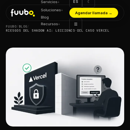
ES
☾
Servicios
↓
Soluciones
↓
Agendar llamada
→
Blog
Recursos
☰
↓
FUUBO
/
BLOG
/
RIESGOS DEL SHADOW AI: LECCIONES DEL CASO VERCEL