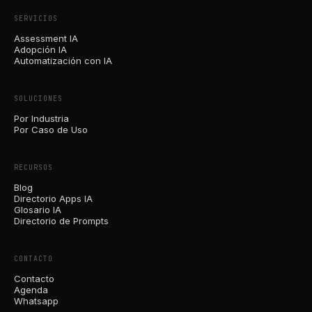
SERVICIOS
Assessment IA
Adopción IA
Automatización con IA
SOLUCIONES
Por Industria
Por Caso de Uso
RECURSOS
Blog
Directorio Apps IA
Glosario IA
Directorio de Prompts
CONTACTO
Contacto
Agenda
Whatsapp