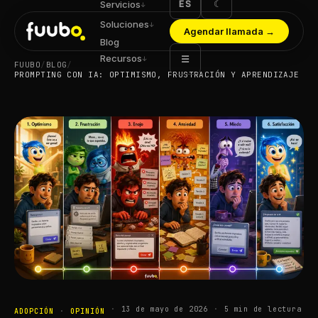
ES
☾
Servicios
↓
Soluciones
↓
Agendar llamada
→
Blog
Recursos
☰
↓
FUUBO
/
BLOG
/
PROMPTING CON IA: OPTIMISMO, FRUSTRACIÓN Y APRENDIZAJE
·
13 de mayo de 2026
·
5
min de lectura
ADOPCIÓN
·
OPINIÓN