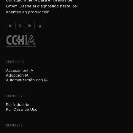
Consultora de IA para empresas de
LatAm. Desde el diagnóstico hasta los
agentes en producción.
in
𝕏
▶
ig
SERVICIOS
Assessment IA
Adopción IA
Automatización con IA
SOLUCIONES
Por Industria
Por Caso de Uso
RECURSOS