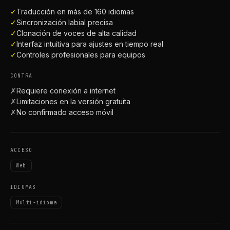
✓
Traducción en más de 160 idiomas
✓
Sincronización labial precisa
✓
Clonación de voces de alta calidad
✓
Interfaz intuitiva para ajustes en tiempo real
✓
Controles profesionales para equipos
CONTRA
✗
Requiere conexión a internet
✗
Limitaciones en la versión gratuita
✗
No confirmado acceso móvil
ACCESO
Web
IDIOMAS
Multi-idioma