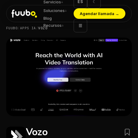
ES
☾
Servicios
↓
Soluciones
↓
Agendar llamada
→
Blog
Recursos
☰
↓
FUUBO
/
APPS IA
/
VOZO
Vozo