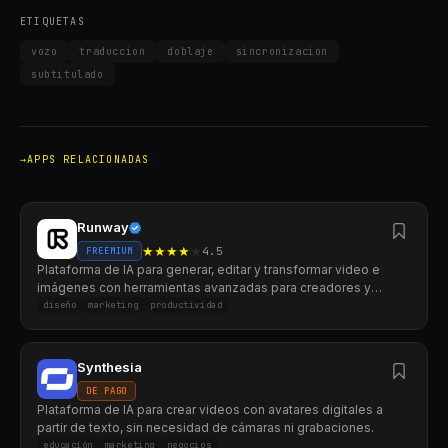
ETIQUETAS
vozo
traduccion
doblaje
sincronizacion
subtitulado
APPS RELACIONADAS
Runway
★
★
★
★
★
4.5
FREEMIUM
Plataforma de IA para generar, editar y transformar video e
imágenes con herramientas avanzadas para creadores y
equipos.
diseño
marketing
productividad
Synthesia
DE PAGO
Plataforma de IA para crear videos con avatares digitales a
partir de texto, sin necesidad de cámaras ni grabaciones.
educación
marketing
negocios