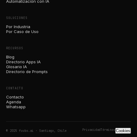
Automatización con IA
SOLUCIONES
Por Industria
Por Caso de Uso
RECURSOS
Blog
Directorio Apps IA
Glosario IA
Directorio de Prompts
CONTACTO
Contacto
Agenda
Whatsapp
Privacidad
Términos
Cookies
© 2025 fuubo.ai · Santiago, Chile