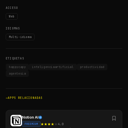
ACCESO
Web
IDIOMAS
Multi-idioma
ETIQUETAS
happycapy
inteligenciaartificial
productividad
agentesia
APPS RELACIONADAS
Notion AI
★
★
★
★
★
4.0
FREEMIUM