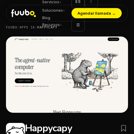
ES
☾
Servicios
↓
Soluciones
↓
Agendar llamada
→
Blog
Recursos
☰
↓
FUUBO
/
APPS IA
/
HAPPYCAPY
Happycapy